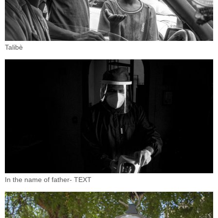
Talibè
In the name of father- TEXT