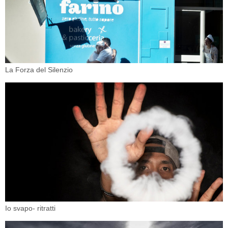
La Forza del Silenzio
Io svapo- ritratti